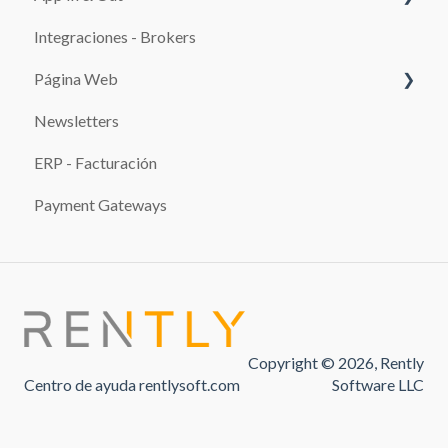
TEMPLATES
Integraciones - Brokers
Configuración
CLIENTES
Página Web
SERVICIOS
Newsletters
SISTEMAS DE PAGO
REPORTES
ERP - Facturación
Promociones
IMPUESTOS
Payment Gateways
INFRACCIONES
USO DEL SISTEMA
PAGOS
SOBREVENTA
Copyright © 2026, Rently
Centro de ayuda rentlysoft.com
Software LLC
NOTIFICACIONES AUTOMÁTICAS
SINIESTROS