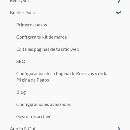
RentlySoft
BuilderDuck
CONFIGURACIÓN DEL SISTEMA
USUARIOS
Primeros pasos
ROLES
Configura tu kit de marca
CONFIGURACIÓN GENERAL
Edita las páginas de tu sitio web
SUCURSALES
SEO
AUTOS
Configuración de la Página de Reservas y de la
Página de Pagos
RESERVAS
Blog
CAJA
Configuraciones avanzadas
Adicionales
Gestor de archivos
TARIFARIOS
App In & Out