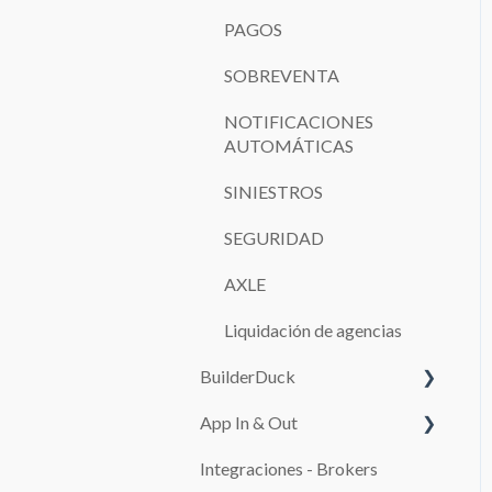
PAGOS
SOBREVENTA
NOTIFICACIONES
AUTOMÁTICAS
SINIESTROS
SEGURIDAD
AXLE
Liquidación de agencias
BuilderDuck
App In & Out
Primeros pasos
Integraciones - Brokers
Configura tu kit de marca
Configuración