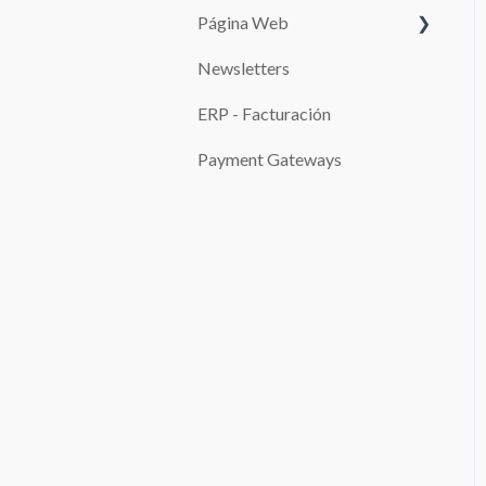
Página Web
Edita las páginas de tu sitio
web
Newsletters
SISTEMAS DE PAGO
SEO
ERP - Facturación
Promociones
Configuración de la Página
Payment Gateways
de Reservas y de la Página
de Pagos
Blog
Configuraciones avanzadas
Gestor de archivos