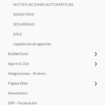
NOTIFICACIONES AUTOMÁTICAS
SINIESTROS
SEGURIDAD
AXLE
Liquidación de agencias
BuilderDuck
App In & Out
Primeros pasos
Integraciones - Brokers
Configura tu kit de marca
Configuración
Página Web
Edita las páginas de tu sitio web
Newsletters
SEO
SISTEMAS DE PAGO
ERP - Facturación
Configuración de la Página de Reservas y de la
Promociones