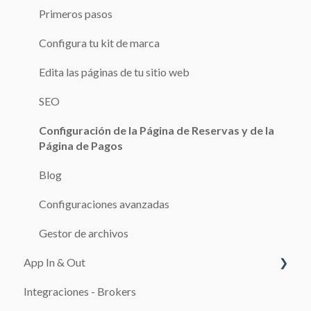
USUARIOS
Primeros pasos
ROLES
Configura tu kit de marca
CONFIGURACIÓN GENERAL
Edita las páginas de tu sitio web
SUCURSALES
SEO
AUTOS
Configuración de la Página de Reservas y de la
Página de Pagos
RESERVAS
Blog
CAJA
Configuraciones avanzadas
Adicionales
Gestor de archivos
TARIFARIOS
App In & Out
TEMPLATES
Integraciones - Brokers
Configuración
CLIENTES