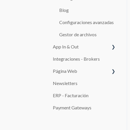
RESERVAS
Blog
CAJA
Configuraciones avanzadas
Adicionales
Gestor de archivos
TARIFARIOS
App In & Out
TEMPLATES
Integraciones - Brokers
Configuración
CLIENTES
Página Web
SERVICIOS
Newsletters
SISTEMAS DE PAGO
REPORTES
ERP - Facturación
Promociones
IMPUESTOS
Payment Gateways
INFRACCIONES
USO DEL SISTEMA