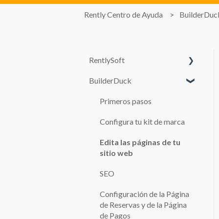
Rently Centro de Ayuda
BuilderDuc
RentlySoft
BuilderDuck
CONFIGURACIÓN DEL
SISTEMA
Primeros pasos
USUARIOS
Configura tu kit de marca
ROLES
Edita las páginas de tu
CONFIGURACIÓN
sitio web
GENERAL
SEO
SUCURSALES
Configuración de la Página
AUTOS
de Reservas y de la Página
de Pagos