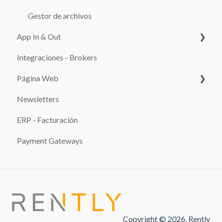
Adicionales
Gestor de archivos
TARIFARIOS
App In & Out
TEMPLATES
Integraciones - Brokers
Configuración
CLIENTES
Página Web
SERVICIOS
Newsletters
SISTEMAS DE PAGO
REPORTES
ERP - Facturación
Promociones
IMPUESTOS
Payment Gateways
INFRACCIONES
USO DEL SISTEMA
PAGOS
SOBREVENTA
Copyright © 2026, Rently