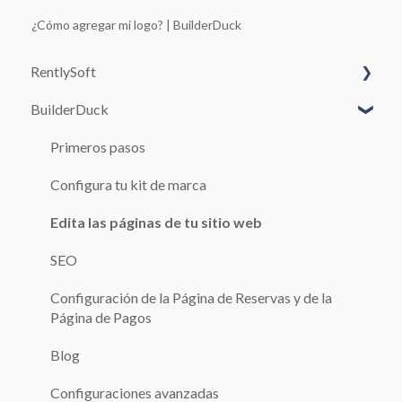
¿Cómo agregar mi logo? | BuilderDuck
RentlySoft
BuilderDuck
CONFIGURACIÓN DEL SISTEMA
USUARIOS
Primeros pasos
ROLES
Configura tu kit de marca
CONFIGURACIÓN GENERAL
Edita las páginas de tu sitio web
SUCURSALES
SEO
AUTOS
Configuración de la Página de Reservas y de la
Página de Pagos
RESERVAS
Blog
CAJA
Configuraciones avanzadas