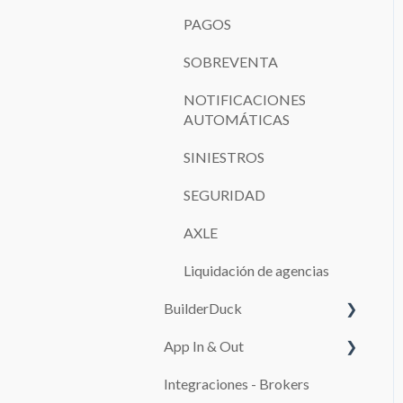
PAGOS
SOBREVENTA
NOTIFICACIONES
AUTOMÁTICAS
SINIESTROS
SEGURIDAD
AXLE
Liquidación de agencias
BuilderDuck
App In & Out
Primeros pasos
Integraciones - Brokers
Configura tu kit de marca
Configuración