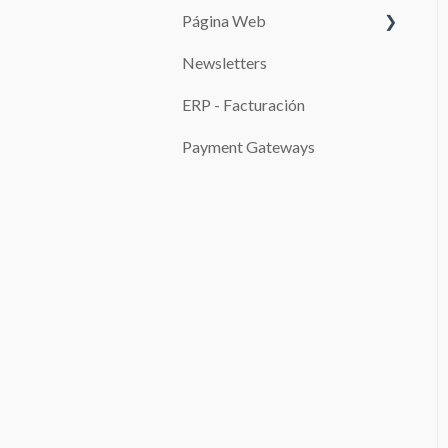
Página Web
Edita las páginas de tu sitio
web
Newsletters
SISTEMAS DE PAGO
SEO
ERP - Facturación
Promociones
Configuración de la Página
Payment Gateways
de Reservas y de la Página
de Pagos
Blog
Configuraciones avanzadas
Gestor de archivos