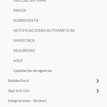
USO DEL SISTEMA
PAGOS
SOBREVENTA
NOTIFICACIONES AUTOMÁTICAS
SINIESTROS
SEGURIDAD
AXLE
Liquidación de agencias
BuilderDuck
App In & Out
Primeros pasos
Integraciones - Brokers
Configura tu kit de marca
Configuración