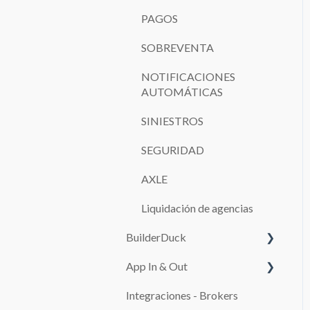
PAGOS
SOBREVENTA
NOTIFICACIONES
AUTOMÁTICAS
SINIESTROS
SEGURIDAD
AXLE
Liquidación de agencias
BuilderDuck
App In & Out
Primeros pasos
Integraciones - Brokers
Configura tu kit de marca
Configuración