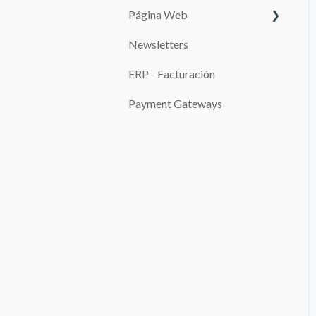
Página Web
Edita las páginas de tu sitio
web
Newsletters
SISTEMAS DE PAGO
SEO
ERP - Facturación
Promociones
Configuración de la Página
Payment Gateways
de Reservas y de la Página
de Pagos
Blog
Configuraciones avanzadas
Gestor de archivos