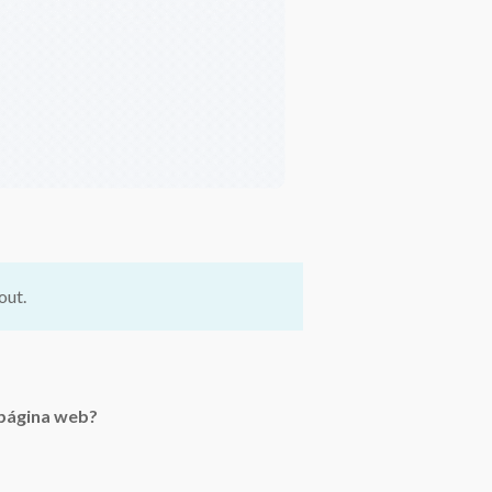
out.
 página web?