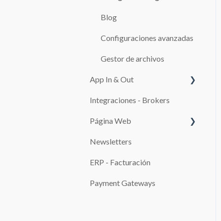
RESERVAS
Blog
CAJA
Configuraciones avanzadas
Adicionales
Gestor de archivos
TARIFARIOS
App In & Out
TEMPLATES
Integraciones - Brokers
Configuración
CLIENTES
Página Web
SERVICIOS
Newsletters
SISTEMAS DE PAGO
REPORTES
ERP - Facturación
Promociones
IMPUESTOS
Payment Gateways
INFRACCIONES
USO DEL SISTEMA