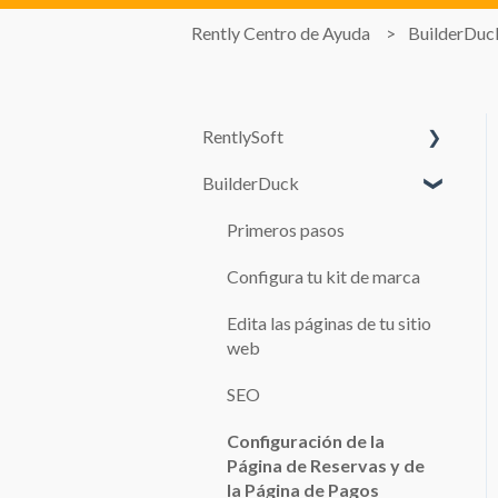
Rently Centro de Ayuda
BuilderDuc
RentlySoft
BuilderDuck
CONFIGURACIÓN DEL
SISTEMA
Primeros pasos
USUARIOS
Configura tu kit de marca
ROLES
Edita las páginas de tu sitio
CONFIGURACIÓN
web
GENERAL
SEO
SUCURSALES
Configuración de la
AUTOS
Página de Reservas y de
la Página de Pagos