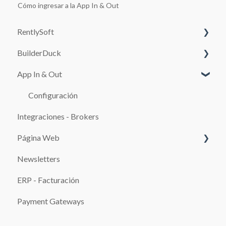
Cómo ingresar a la App In & Out
RentlySoft
BuilderDuck
CONFIGURACIÓN DEL SISTEMA
App In & Out
USUARIOS
Primeros pasos
ROLES
Configura tu kit de marca
Configuración
Integraciones - Brokers
CONFIGURACIÓN GENERAL
Edita las páginas de tu sitio web
Página Web
SUCURSALES
SEO
Newsletters
AUTOS
Configuración de la Página de Reservas y de la
SISTEMAS DE PAGO
Página de Pagos
ERP - Facturación
RESERVAS
Promociones
Blog
Payment Gateways
CAJA
Configuraciones avanzadas
Adicionales