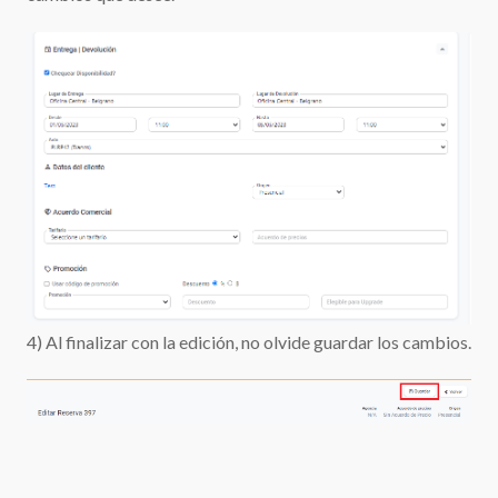
4) Al finalizar con la edición, no olvide guardar los cambios.