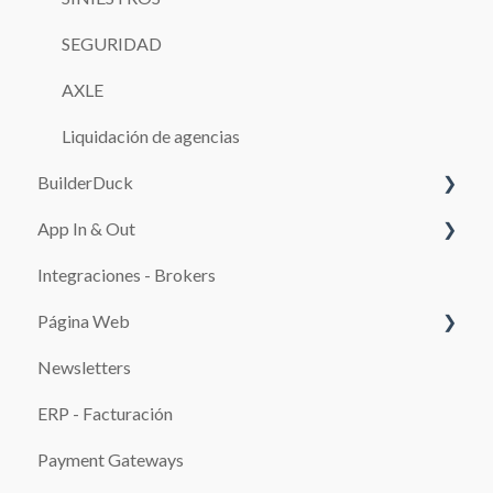
SEGURIDAD
AXLE
Liquidación de agencias
BuilderDuck
App In & Out
Primeros pasos
Integraciones - Brokers
Configura tu kit de marca
Configuración
Página Web
Edita las páginas de tu sitio web
Newsletters
SEO
SISTEMAS DE PAGO
ERP - Facturación
Configuración de la Página de Reservas y de la
Promociones
Página de Pagos
Payment Gateways
Blog